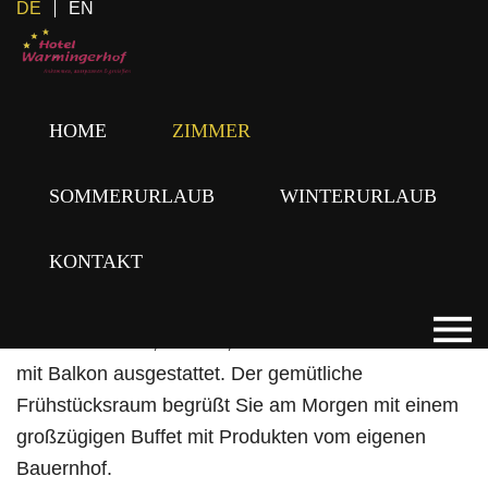
DE
EN
HOME
ZIMMER
SOMMERURLAUB
WINTERURLAUB
UNSERE ZIMMER
KONTAKT
Alle Zimmer in unserem Skihotel im PillerseeTal sind
mit Dusche/WC, Telefon, TV-Kabel und wahlweise
mit Balkon ausgestattet. Der gemütliche
Frühstücksraum begrüßt Sie am Morgen mit einem
großzügigen Buffet mit Produkten vom eigenen
Bauernhof.